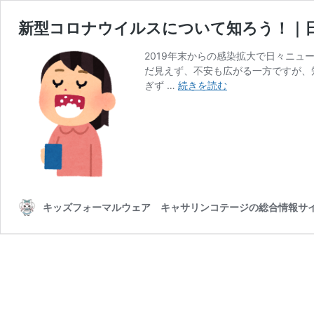
新型コロナウイルスについて知ろう！｜
2019年末からの感染拡大で日々ニ
だ見えず、不安も広がる一方ですが、
新
ぎず …
続きを読む
型
コ
ロ
ナ
ウ
イ
ル
ス
キッズフォーマルウェア キャサリンコテージの総合情報サ
に
つ
い
て
知
ろ
う！