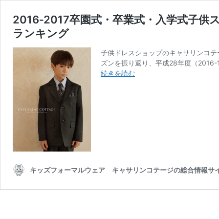
2016‐2017卒園式・卒業式・入学式
ランキング
子供ドレスショップのキャサリンコテ
ズンを振り返り、平成28年度（2016
2016‐
続きを読む
2017
卒
園
式・
卒
業
式・
入
学
キッズフォーマルウェア キャサリンコテージの総合情報サ
式
子
供
ス
ー