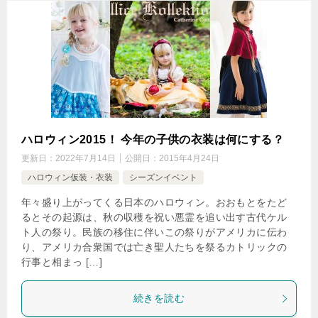
ハロウィン2015！ 今年の子供の衣装は何にする？
更新日：
2022年7月14日
公開日：
2015年4月24日
ハロウィン仮装・衣装
シーズンイベント
年々盛り上がってくる日本のハロウィン。おおもとをたど
るとその起源は、秋の収穫を祝い悪霊を追い出す古代ケル
ト人の祭り。民族の移住に伴いこの祭りがアメリカに伝わ
り、アメリカ合衆国では亡き聖人たちを祭るカトリックの
行事と相まっ […]
続きを読む