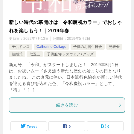
新しい時代の幕開けは「令和慶祝カラー」でおしゃ
れを楽しもう！｜2019年春
更新日：
2022年7月13日
公開日：
2019年5月2日
子供ドレス
Catherine Cottage
子供のお誕生日会
発表会
結婚式
七五三
子供服/キッズウェア / グッズ
新元号、「令和」がスタートしました！ 2019年5月1日
は、お祝いムードさえ漂う新たな歴史の始まりの日となり
ましたね。 この改元に伴い、日本流行色協会が新しい時代
を迎える喜びを込めた色、「令和慶祝カラー」として、
「梅」「 […]
続きを読む
Tweet
0
0