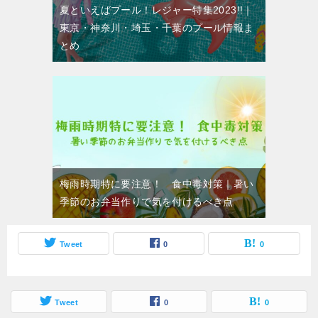
夏といえばプール！レジャー特集2023!!｜
東京・神奈川・埼玉・千葉のプール情報ま
とめ
梅雨時期特に要注意！ 食中毒対策｜暑い
季節のお弁当作りで気を付けるべき点
Tweet
0
0
Tweet
0
0