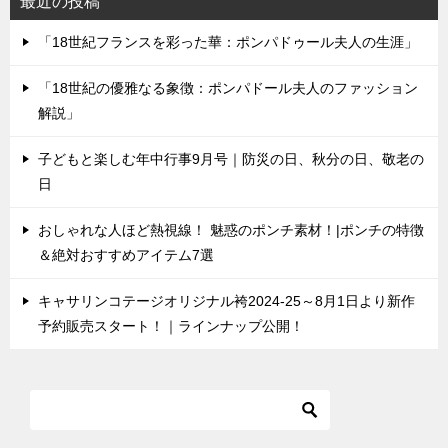
最近の投稿
「18世紀フランスを彩った華：ポンパドゥール夫人の生涯」
「18世紀の優雅なる象徴：ポンパドール夫人のファッション
解説」
子どもと楽しむ年中行事9月号｜防災の日、秋分の日、敬老の
日
おしゃれな人ほど熱視線！ 魅惑のポンチ素材！|ポンチの特徴
＆絶対おすすめアイテム7選
キャサリンコテージオリジナル袴2024-25～8月1日より新作
予約販売スタート！｜ラインナップ公開！