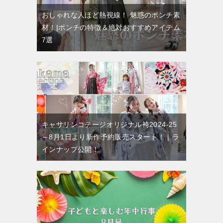
おしゃれな人ほど熱視線！ 魅惑のポンチ素
材！|ポンチの特徴＆絶対おすすめアイテム
7選
キャサリンコテージオリジナル袴2024-25
～8月1日より新作予約販売スタート！｜ラ
インナップ公開！