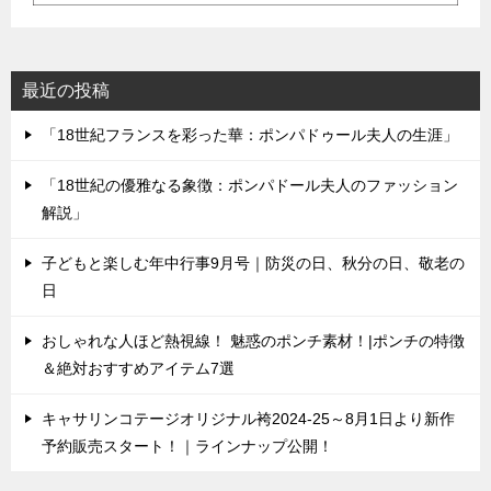
最近の投稿
「18世紀フランスを彩った華：ポンパドゥール夫人の生涯」
「18世紀の優雅なる象徴：ポンパドール夫人のファッション
解説」
子どもと楽しむ年中行事9月号｜防災の日、秋分の日、敬老の
日
おしゃれな人ほど熱視線！ 魅惑のポンチ素材！|ポンチの特徴
＆絶対おすすめアイテム7選
キャサリンコテージオリジナル袴2024-25～8月1日より新作
予約販売スタート！｜ラインナップ公開！