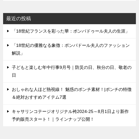
最近の投稿
「18世紀フランスを彩った華：ポンパドゥール夫人の生涯」
「18世紀の優雅なる象徴：ポンパドール夫人のファッション
解説」
子どもと楽しむ年中行事9月号｜防災の日、秋分の日、敬老の
日
おしゃれな人ほど熱視線！ 魅惑のポンチ素材！|ポンチの特徴
＆絶対おすすめアイテム7選
キャサリンコテージオリジナル袴2024-25～8月1日より新作
予約販売スタート！｜ラインナップ公開！