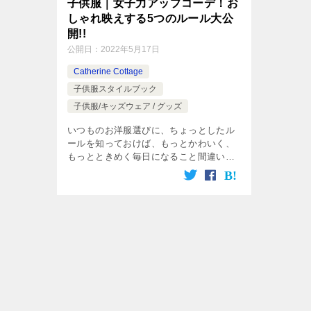
子供服｜女子力アップコーデ！お
しゃれ映えする5つのルール大公
開!!
公開日：
2022年5月17日
Catherine Cottage
子供服スタイルブック
子供服/キッズウェア / グッズ
いつものお洋服選びに、ちょっとしたル
ールを知っておけば、もっとかわいく、
もっとときめく毎日になること間違いな
し！ いつの日だってかわいくいたい、
そんなお子さまをお持ちのお母様に、と
っておきのおしゃれのルール、お教えい
たし […]