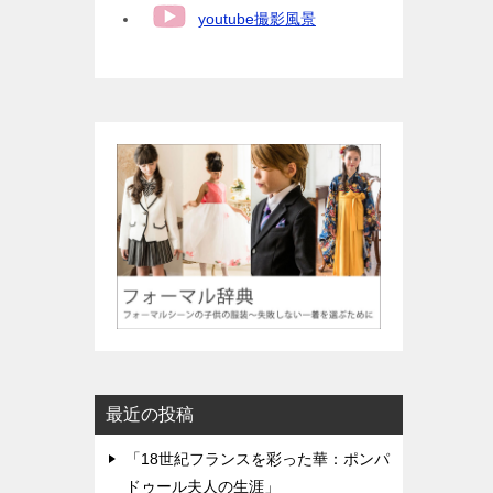
youtube撮影風景
最近の投稿
「18世紀フランスを彩った華：ポンパ
ドゥール夫人の生涯」