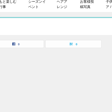
もと楽しむ
シーズンイ
ヘアア
お客様投
子
行事
ベント
レンジ
稿写真
ア 
0
0