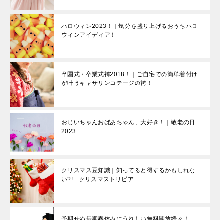
ハロウィン2023！｜気分を盛り上げるおうちハロ
ウィンアイディア！
卒園式・卒業式袴2018！｜ご自宅での簡単着付け
が叶うキャサリンコテージの袴！
おじいちゃんおばあちゃん、大好き！｜敬老の日
2023
クリスマス豆知識｜知ってると得するかもしれな
い?! クリスマストリビア
予期せぬ長期春休みにうれしい無料開放続々！