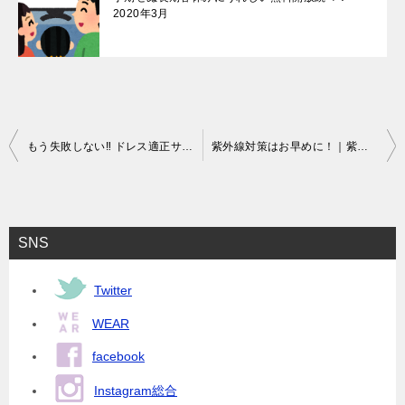
2020年3月
投
もう失敗しない‼︎ ドレス適正サイズの選び方3つのポイント！
紫外線対策はお早めに！｜紫外線対策の重要性、日焼け止めの正しい使い方、キッズUV対策アイテム2021
稿
ナ
ビ
SNS
ゲ
ー
Twitter
シ
WEAR
ョ
facebook
ン
Instagram総合