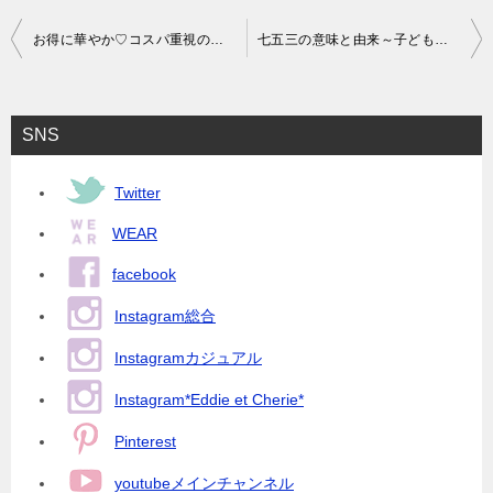
投
お得に華やか♡コスパ重視のキッズドレス選び！
七五三の意味と由来～子どもの成長を機に家族の絆を祝う日本の伝統行事
稿
ナ
SNS
ビ
ゲ
Twitter
ー
WEAR
シ
facebook
ョ
Instagram総合
ン
Instagramカジュアル
Instagram*Eddie et Cherie*
Pinterest
youtubeメインチャンネル