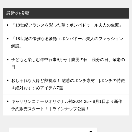
最近の投稿
「18世紀フランスを彩った華：ポンパドゥール夫人の生涯」
「18世紀の優雅なる象徴：ポンパドール夫人のファッション
解説」
子どもと楽しむ年中行事9月号｜防災の日、秋分の日、敬老の
日
おしゃれな人ほど熱視線！ 魅惑のポンチ素材！|ポンチの特徴
＆絶対おすすめアイテム7選
キャサリンコテージオリジナル袴2024-25～8月1日より新作
予約販売スタート！｜ラインナップ公開！