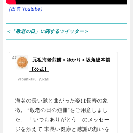
（出典 Youtube）
＜「敬老の日」に関するツイッター＞
元祖海老煎餅＜ゆかり＞坂角総本舖
【公式】
@bankaku_yukari
海老の長い髭と曲がった姿は長寿の象
徴。 “敬老の日の短冊”をご用意しまし
た。 「いつもありがとう」のメッセー
ジを添えて 末長い健康と感謝の想いを