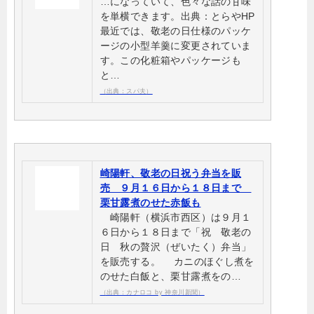
…になっていて、色々な話の甘味
を単横できます。出典：とらやHP
最近では、敬老の日仕様のパッケ
ージの小型羊羹に変更されていま
す。この化粧箱やパッケージも
と…
（出典：スパ夫）
崎陽軒、敬老の日祝う弁当を販
売 ９月１６日から１８日まで
栗甘露煮のせた赤飯も
崎陽軒（横浜市西区）は９月１
６日から１８日まで「祝 敬老の
日 秋の贅沢（ぜいたく）弁当」
を販売する。 カニのほぐし煮を
のせた白飯と、栗甘露煮をの…
（出典：カナロコ by 神奈川新聞）