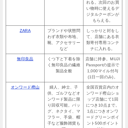
れる。次回のお買
い物時に使えるデ
ジタルクーポンが
もらえる。
ZARA
ブランドや状態問
しっかりと封をし
わず衣類や布地、
て、店舗にある衣
靴、アクセサリー
類寄付専用コンテ
など
ナに入れる。
無印良品
くつ下と下着を除
店舗に持参。MUJI
く無印良品の繊維
Passportの提示で
製品全般
1,000マイル付与
(1日一回のみ)。
オンワード樫山
婦人、紳士、子
全国百貨店内のオ
供、ゴルフなどオ
ンワード樫山ショ
ンワード製品に限
ップ店舗にて1回
り回収可能。バッ
につき10点まで。
グ、ネクタイ、マ
1点につきオンワ
フラー、手袋、帽
ードグリーンポイ
子など服飾雑貨も
ント500ポイント