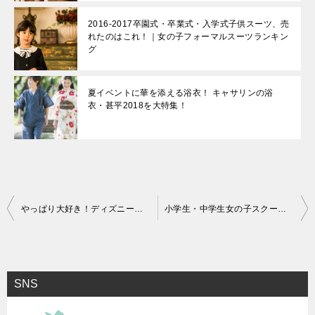
2016‐2017卒園式・卒業式・入学式子供スーツ、売
れたのはこれ！｜女の子フォーマルスーツランキン
グ
夏イベントに華を添える浴衣！ キャサリンの浴
衣・甚平2018を大特集！
投
やっぱり大好き！ディズニー！｜40周年に沸くディズニーリゾート！
小学生・中学生女の子スクール水着の選び方！｜スク水選びのポイントとおすすめアイテム2023
稿
ナ
ビ
SNS
ゲ