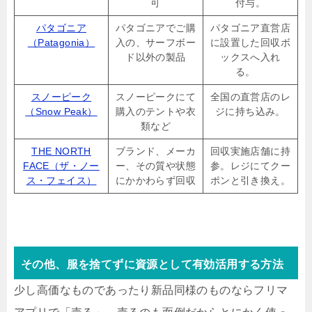
可
付与。
パタゴニア
パタゴニアでご購
パタゴニア直営店
（Patagonia）
入の、サーフボー
に設置した回収ボ
ド以外の製品
ックスへ入れ
る。
スノーピーク
スノーピークにて
全国の直営店のレ
（Snow Peak）
購入のテントや衣
ジに持ち込み。
類など
THE NORTH
ブランド、メーカ
回収実施店舗に持
FACE（ザ・ノー
ー、その質や状態
参。レジにてクー
ス・フェイス）
にかかわらず回収
ポンと引き換え。
その他、服を捨てずに資源として有効活用する方法
少し高価なものであったり新品同様のものならフリマ