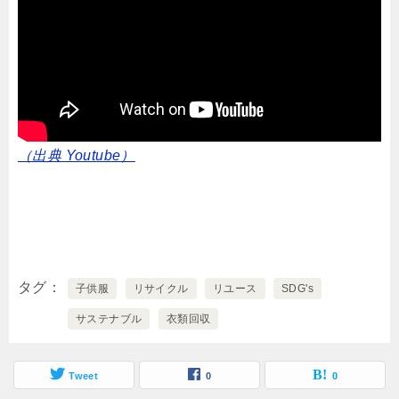
（出典 Youtube）
タグ
子供服
リサイクル
リユース
SDG's
サステナブル
衣類回収
Tweet
0
0