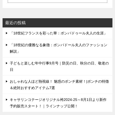
最近の投稿
「18世紀フランスを彩った華：ポンパドゥール夫人の生涯」
「18世紀の優雅なる象徴：ポンパドール夫人のファッション
解説」
子どもと楽しむ年中行事9月号｜防災の日、秋分の日、敬老の
日
おしゃれな人ほど熱視線！ 魅惑のポンチ素材！|ポンチの特徴
＆絶対おすすめアイテム7選
キャサリンコテージオリジナル袴2024-25～8月1日より新作
予約販売スタート！｜ラインナップ公開！