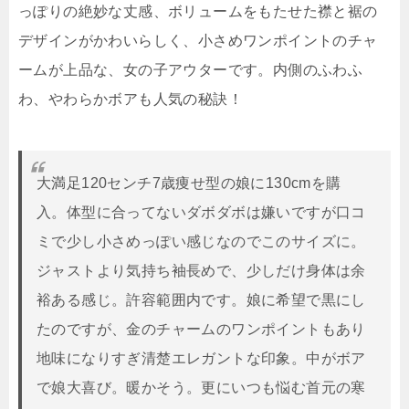
っぽりの絶妙な丈感、ボリュームをもたせた襟と裾の
デザインがかわいらしく、小さめワンポイントのチャ
ームが上品な、女の子アウターです。内側のふわふ
わ、やわらかボアも人気の秘訣！
大満足120センチ7歳痩せ型の娘に130cmを購
入。体型に合ってないダボダボは嫌いですが口コ
ミで少し小さめっぽい感じなのでこのサイズに。
ジャストより気持ち袖長めで、少しだけ身体は余
裕ある感じ。許容範囲内です。娘に希望で黒にし
たのですが、金のチャームのワンポイントもあり
地味になりすぎ清楚エレガントな印象。中がボア
で娘大喜び。暖かそう。更にいつも悩む首元の寒