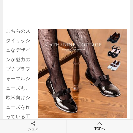
こちらのス
タイリッシ
ュなデザイ
ンが魅力の
プチプラフ
ォーマルシ
ューズも、
欧米向けシ
ューズを作
っている工
場のものであるため、細みデザインとなっています。
TOPへ
シェア