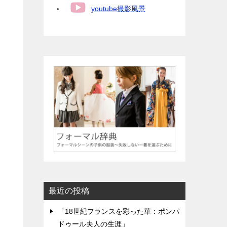
youtube撮影風景
最近の投稿
「18世紀フランスを彩った華：ポンパ
ドゥール夫人の生涯」