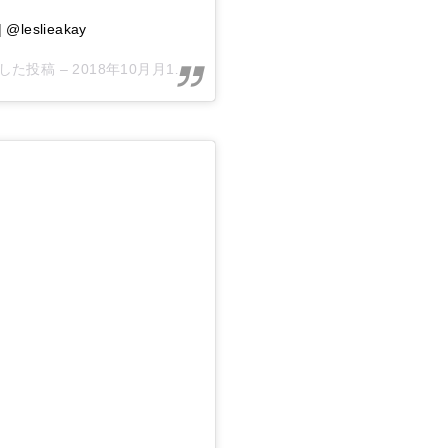
| @leslieakay
ェアした投稿 –
2018年10月月1日午後4時14分PDT