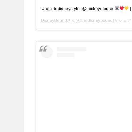
#fallintodisneystyle: @mickeymouse
|
DisneyBound
さん(@thedisneybound)がシ