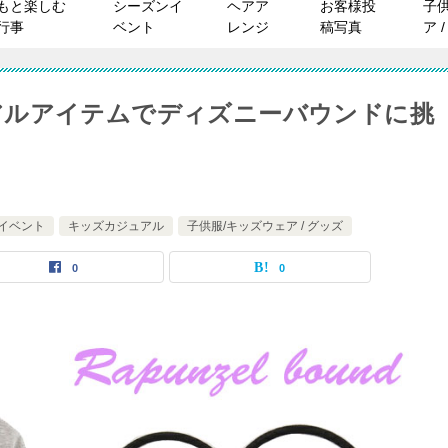
もと楽しむ
シーズンイ
ヘアア
お客様投
子
行事
ベント
レンジ
稿写真
ア 
アルアイテムでディズニーバウンドに挑
イベント
キッズカジュアル
子供服/キッズウェア / グッズ
0
0