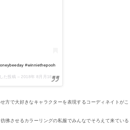
honeybeeday #winniethepooh
ェアした投稿 –
2018年 8月月18日午前8時16分PDT
わせ方で大好きなキャラクターを表現するコーディネイトがこ
を彷彿させるカラーリングの私服でみんなでそろえて来ている
ょ。