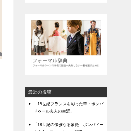
最近の投稿
「18世紀フランスを彩った華：ポンパ
ドゥール夫人の生涯」
「18世紀の優雅なる象徴：ポンパドー