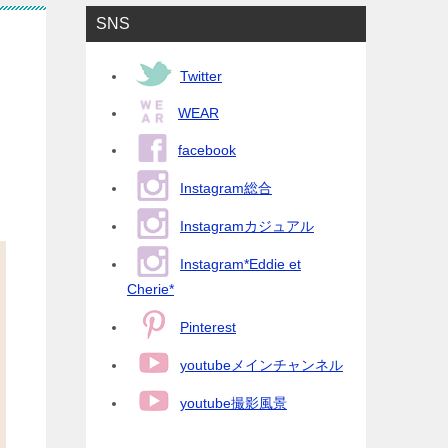
SNS
Twitter
WEAR
facebook
Instagram総合
Instagramカジュアル
Instagram*Eddie et
Cherie*
Pinterest
youtubeメインチャンネル
youtube撮影風景