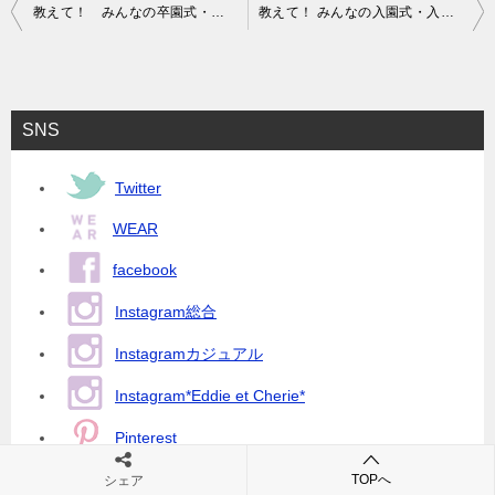
投
教えて！ みんなの卒園式・卒業式！｜2017年春
教えて！ みんなの入園式・入学式！｜2017年春
稿
ナ
ビ
SNS
ゲ
ー
Twitter
シ
WEAR
ョ
facebook
ン
Instagram総合
Instagramカジュアル
Instagram*Eddie et Cherie*
Pinterest
youtubeメインチャンネル
TOPへ
シェア