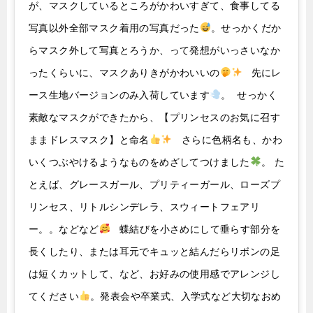
が、マスクしているところがかわいすぎて、食事してる
写真以外全部マスク着用の写真だった
。せっかくだか
らマスク外して写真とろうか、って発想がいっさいなか
ったくらいに、マスクありきがかわいいの
先にレ
ース生地バージョンのみ入荷しています
。 せっかく
素敵なマスクができたから、【プリンセスのお気に召す
ままドレスマスク】と命名
さらに色柄名も、かわ
いくつぶやけるようなものをめざしてつけました
。 た
とえば、グレースガール、プリティーガール、ローズプ
リンセス、リトルシンデレラ、スウィートフェアリ
ー。。などなど
蝶結びを小さめにして垂らす部分を
長くしたり、または耳元でキュッと結んだらリボンの足
は短くカットして、など、お好みの使用感でアレンジし
てください
。発表会や卒業式、入学式など大切なおめ