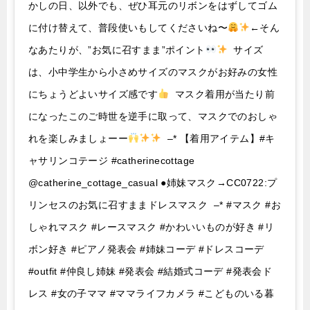
かしの日、以外でも、ぜひ耳元のリボンをはずしてゴム
に付け替えて、普段使いもしてくださいね〜
←そん
なあたりが、”お気に召すまま”ポイント
サイズ
は、小中学生から小さめサイズのマスクがお好みの女性
にちょうどよいサイズ感です
マスク着用が当たり前
になったこのご時世を逆手に取って、マスクでのおしゃ
れを楽しみましょーー
–* 【着用アイテム】#キ
ャサリンコテージ #catherinecottage
@catherine_cottage_casual ●姉妹マスク→CC0722:プ
リンセスのお気に召すままドレスマスク –* #マスク #お
しゃれマスク #レースマスク #かわいいものが好き #リ
ボン好き #ピアノ発表会 #姉妹コーデ #ドレスコーデ
#outfit #仲良し姉妹 #発表会 #結婚式コーデ #発表会ド
レス #女の子ママ #ママライフカメラ #こどものいる暮