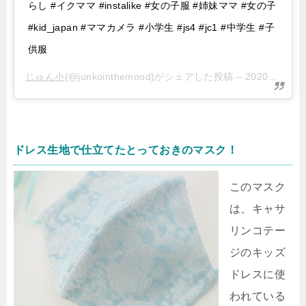
らし #イクママ #instalike #女の子服 #姉妹ママ #女の子
#kid_japan #ママカメラ #小学生 #js4 #jc1 #中学生 #子
供服
じゅん小
(@junkointhemood)がシェアした投稿 –
2020年10月月19日午後3時59分PDT
ドレス生地で仕立てたとっておきのマスク！
このマスク
は、キャサ
リンコテー
ジのキッズ
ドレスに使
われている