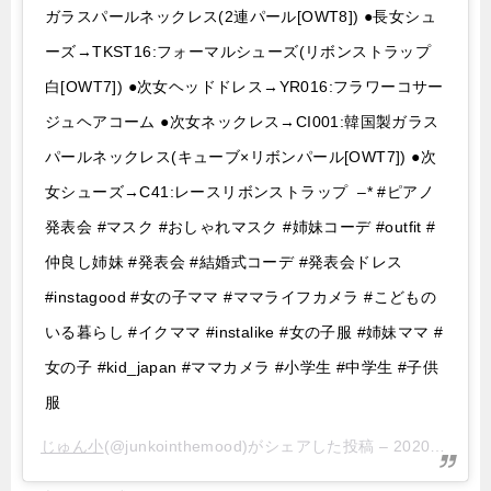
ガラスパールネックレス(2連パール[OWT8]) ●長女シュ
ーズ→TKST16:フォーマルシューズ(リボンストラップ
白[OWT7]) ●次女ヘッドドレス→YR016:フラワーコサー
ジュヘアコーム ●次女ネックレス→CI001:韓国製ガラス
パールネックレス(キューブ×リボンパール[OWT7]) ●次
女シューズ→C41:レースリボンストラップ –* #ピアノ
発表会 #マスク #おしゃれマスク #姉妹コーデ #outfit #
仲良し姉妹 #発表会 #結婚式コーデ #発表会ドレス
#instagood #女の子ママ #ママライフカメラ #こどもの
いる暮らし #イクママ #instalike #女の子服 #姉妹ママ #
女の子 #kid_japan #ママカメラ #小学生 #中学生 #子供
服
じゅん小
(@junkointhemood)がシェアした投稿 –
2020年 9月月6日午後4時17分PDT