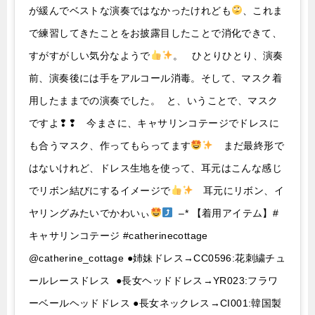
が緩んでベストな演奏ではなかったけれども
、これま
で練習してきたことをお披露目したことで消化できて、
すがすがしい気分なようで
。 ひとりひとり、演奏
前、演奏後には手をアルコール消毒。そして、マスク着
用したままでの演奏でした。 と、いうことで、マスク
ですよ❢❢ 今まさに、キャサリンコテージでドレスに
も合うマスク、作ってもらってます
まだ最終形で
はないけれど、ドレス生地を使って、耳元はこんな感じ
でリボン結びにするイメージで
耳元にリボン、イ
ヤリングみたいでかわいぃ
–* 【着用アイテム】#
キャサリンコテージ #catherinecottage
@catherine_cottage ●姉妹ドレス→CC0596:花刺繍チュ
ールレースドレス ●長女ヘッドドレス→YR023:フラワ
ーベールヘッドドレス ●長女ネックレス→CI001:韓国製