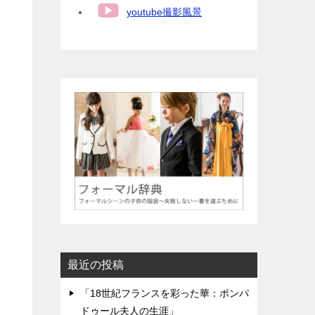
youtube撮影風景
最近の投稿
「18世紀フランスを彩った華：ポンパ
ドゥール夫人の生涯」