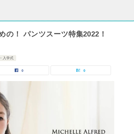
の！ パンツスーツ特集2022！
・入学式
0
0