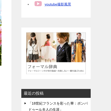
youtube撮影風景
最近の投稿
「18世紀フランスを彩った華：ポンパ
ドゥール夫人の生涯」