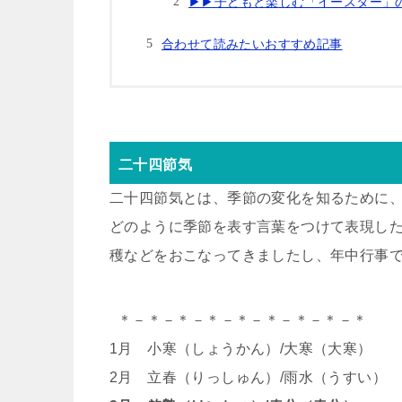
▶︎▶︎子どもと楽しむ「イースター
合わせて読みたいおすすめ記事
二十四節気
二十四節気とは、季節の変化を知るために、
どのように季節を表す言葉をつけて表現し
穫などをおこなってきましたし、年中行事
＊－＊－＊－＊－＊－＊－＊－＊－＊
1月 小寒（しょうかん）/大寒（大寒）
2月 立春（りっしゅん）/雨水（うすい）