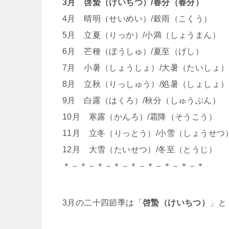
3月 啓蟄（けいちつ）/春分（春分）
4月 晴明（せいめい）/穀雨（こくう）
5月 立夏（りっか）/小満（しょうまん）
6月 芒種（ぼうしゅ）/夏至（げし）
7月 小暑（しょうしょ）/大暑（たいしょ）
8月 立秋（りっしゅう）/処暑（しょしょ）
9月 白露（はくろ）/秋分（しゅうぶん）
10月 寒露（かんろ）/霜降（そうこう）
11月 立冬（りっとう）/小雪（しょうせつ
12月 大雪（たいせつ）/冬至（とうじ）
＊－＊－＊－＊－＊－＊－＊－＊－＊
3月の二十四節季は「
啓蟄（けいちつ）
」と