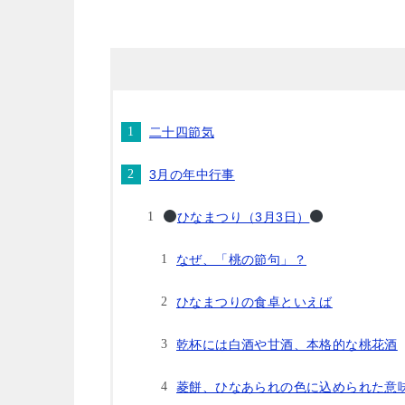
二十四節気
3月の年中行事
ひなまつり（3月3日）
なぜ、「桃の節句」？
ひなまつりの食卓といえば
乾杯には白酒や甘酒、本格的な桃花酒
菱餅、ひなあられの色に込められた意