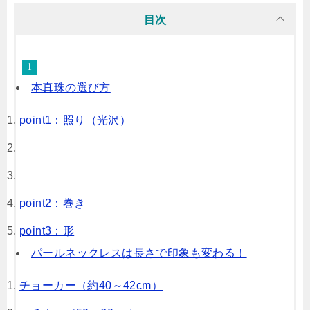
目次
本真珠の選び方
point1：照り（光沢）
point2：巻き
point3：形
パールネックレスは長さで印象も変わる！
チョーカー（約40～42cm）