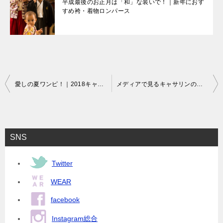
平成最後のお正月は「和」な装いで！｜新年におす
すめ袴・着物ロンパース
投
愛しの夏ワンピ！｜2018キャサリンコテージ新作ワンピース
メディアで見るキャサリンのドレス・カジュアルアイテム！｜TVドラマ衣装提供
稿
ナ
ビ
SNS
ゲ
ー
Twitter
シ
WEAR
ョ
facebook
ン
Instagram総合