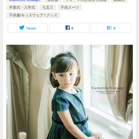
卒業式・入学式
七五三
子供スーツ
子供服/キッズウェア / グッズ
Tweet
0
0