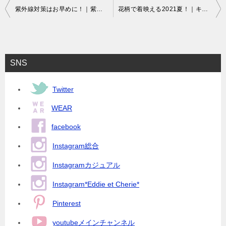
投
紫外線対策はお早めに！｜紫外線対策の重要性、日焼け止めの正しい使い方、キッズUV対策アイテム2021
花柄で着映える2021夏！｜キッズカジュアル小花柄アイテム特集
稿
ナ
ビ
SNS
ゲ
ー
Twitter
シ
WEAR
ョ
facebook
ン
Instagram総合
Instagramカジュアル
Instagram*Eddie et Cherie*
Pinterest
youtubeメインチャンネル