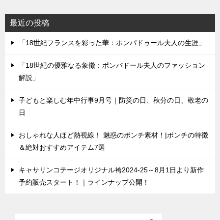
最近の投稿
「18世紀フランスを彩った華：ポンパドゥール夫人の生涯」
「18世紀の優雅なる象徴：ポンパドール夫人のファッション
解説」
子どもと楽しむ年中行事9月号｜防災の日、秋分の日、敬老の
日
おしゃれな人ほど熱視線！ 魅惑のポンチ素材！|ポンチの特徴
＆絶対おすすめアイテム7選
キャサリンコテージオリジナル袴2024-25～8月1日より新作
予約販売スタート！｜ラインナップ公開！