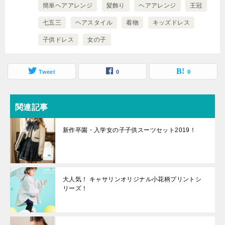
簡単ヘアアレンジ
髪飾り
ヘアアレンジ
王冠
七五三
ヘアスタイル
着物
キッズドレス
子供ドレス
女の子
Tweet
0
0
関連記事
新作卒園・入学女の子子供スーツセット2019！
大人気！ キャサリンオリジナル小花柄プリントシ
リーズ！