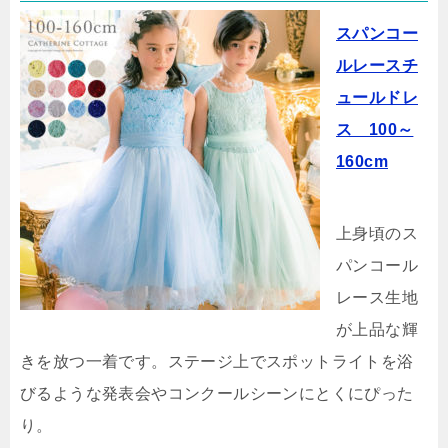
スパンコー
ルレースチ
ュールドレ
ス 100～
160cm
上身頃のス
パンコール
レース生地
が上品な輝
きを放つ一着です。ステージ上でスポットライトを浴
びるような発表会やコンクールシーンにとくにぴった
り。