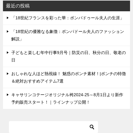
最近の投稿
「18世紀フランスを彩った華：ポンパドゥール夫人の生涯」
「18世紀の優雅なる象徴：ポンパドール夫人のファッション
解説」
子どもと楽しむ年中行事9月号｜防災の日、秋分の日、敬老の
日
おしゃれな人ほど熱視線！ 魅惑のポンチ素材！|ポンチの特徴
＆絶対おすすめアイテム7選
キャサリンコテージオリジナル袴2024-25～8月1日より新作
予約販売スタート！｜ラインナップ公開！