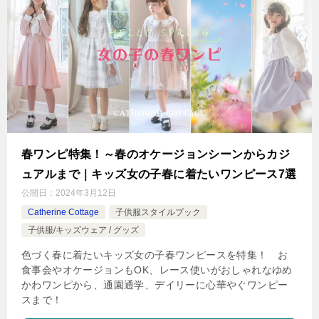
春ワンピ特集！～春のオケージョンシーンからカジ
ュアルまで｜キッズ女の子春に着たいワンピース7選
公開日：
2024年3月12日
Catherine Cottage
子供服スタイルブック
子供服/キッズウェア / グッズ
色づく春に着たいキッズ女の子春ワンピースを特集！ お
食事会やオケージョンもOK、レース使いがおしゃれなゆめ
かわワンピから、通園通学、デイリーに心華やぐワンピー
スまで！