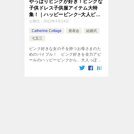
やっぱりピンクが好き！ピンクな
子供ドレス子供服アイテム大特
集！｜ハッピーピンク~大人ピン
クまで
公開日：
2022年3月14日
Catherine Cottage
発表会
結婚式
七五三
ピンク好きな女の子を持つお母さまのた
めのバイブル！ ピンク好きを全力アピ
ールのハッピーピンクから、大人っぽい
ピンク使いまで、キャサリンのピンクな
子供ドレスや子供服、コーディネイトア
イテムを一挙ご紹介！ ピンクの色が持
つイメージにあやかって、“かわいい”印
象ひとり占め！