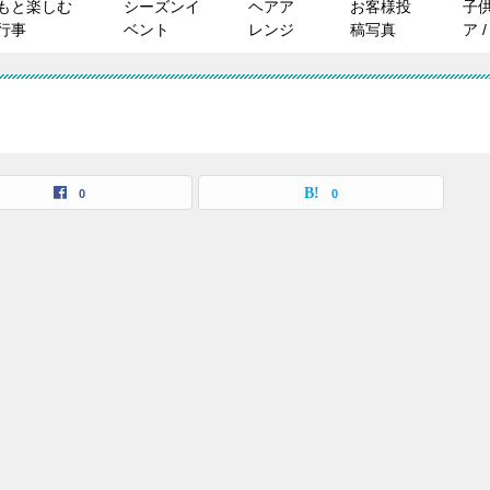
もと楽しむ
シーズンイ
ヘアア
お客様投
子
行事
ベント
レンジ
稿写真
ア 
0
0