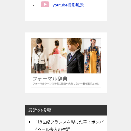
youtube撮影風景
最近の投稿
「18世紀フランスを彩った華：ポンパ
ドゥール夫人の生涯」