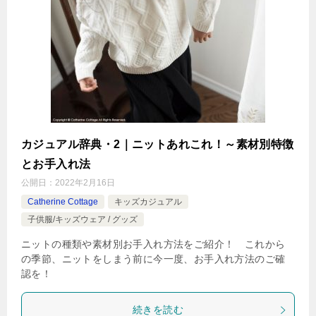
カジュアル辞典・2｜ニットあれこれ！～素材別特徴
とお手入れ法
公開日：
2022年2月16日
Catherine Cottage
キッズカジュアル
子供服/キッズウェア / グッズ
ニットの種類や素材別お手入れ方法をご紹介！ これから
の季節、ニットをしまう前に今一度、お手入れ方法のご確
認を！
続きを読む