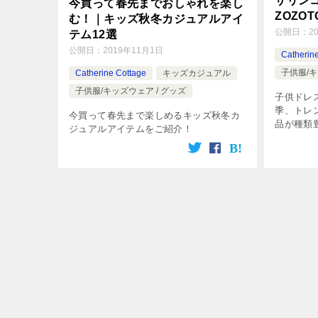
サリン
今買って春先までおしゃれを楽し
ZOZO
む！｜キッズ秋冬カジュアルアイ
公開日：
2
テム12選
公開日：
2019年11月1日
Catherin
子供服/キ
Catherine Cottage
キッズカジュアル
子供服/キッズウェア / グッズ
子供ドレ
季、トレ
今買って春先まで楽しめるキッズ秋冬カ
品が種類
ジュアルアイテムをご紹介！
ツやチュ
にもキャ
天店、ZO