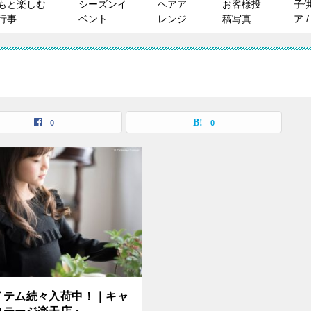
もと楽しむ
シーズンイ
ヘアア
お客様投
子
行事
ベント
レンジ
稿写真
ア 
0
0
イテム続々入荷中！｜キャ