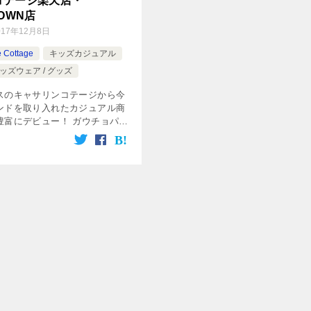
コテージ楽天店・
TOWN店
017年12月8日
e Cottage
キッズカジュアル
ッズウェア / グッズ
スのキャサリンコテージから今
ンドを取り入れたカジュアル商
豊富にデビュー！ ガウチョパン
ールスカート、トレンドのなか
サリンらしさをしのばせて。 楽
ZOTOWN店にいち早く入 […]