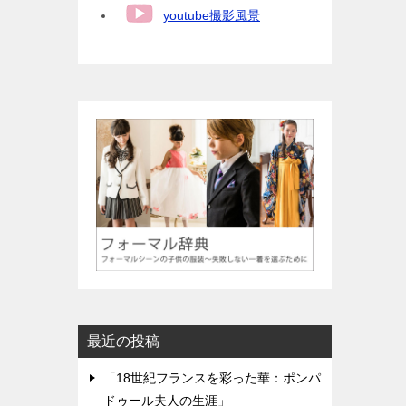
youtube撮影風景
最近の投稿
「18世紀フランスを彩った華：ポンパ
ドゥール夫人の生涯」