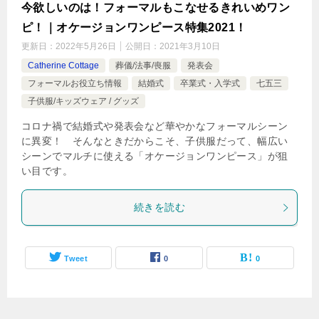
今欲しいのは！フォーマルもこなせるきれいめワン
ピ！｜オケージョンワンピース特集2021！
更新日：
2022年5月26日
公開日：
2021年3月10日
Catherine Cottage
葬儀/法事/喪服
発表会
フォーマルお役立ち情報
結婚式
卒業式・入学式
七五三
子供服/キッズウェア / グッズ
コロナ禍で結婚式や発表会など華やかなフォーマルシーン
に異変！ そんなときだからこそ、子供服だって、幅広い
シーンでマルチに使える「オケージョンワンピース」が狙
い目です。
続きを読む
Tweet
0
0