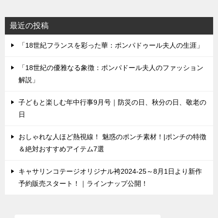
最近の投稿
「18世紀フランスを彩った華：ポンパドゥール夫人の生涯」
「18世紀の優雅なる象徴：ポンパドール夫人のファッション
解説」
子どもと楽しむ年中行事9月号｜防災の日、秋分の日、敬老の
日
おしゃれな人ほど熱視線！ 魅惑のポンチ素材！|ポンチの特徴
＆絶対おすすめアイテム7選
キャサリンコテージオリジナル袴2024-25～8月1日より新作
予約販売スタート！｜ラインナップ公開！