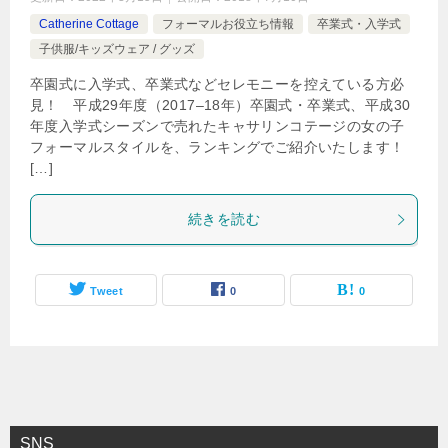
Catherine Cottage
フォーマルお役立ち情報
卒業式・入学式
子供服/キッズウェア / グッズ
卒園式に入学式、卒業式などセレモニーを控えている方必
見！ 平成29年度（2017–18年）卒園式・卒業式、平成30
年度入学式シーズンで売れたキャサリンコテージの女の子
フォーマルスタイルを、ランキングでご紹介いたします！
[…]
続きを読む
Tweet
0
0
SNS