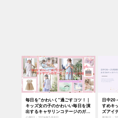
毎日を”かわいく”過ごすコツ！｜
日中20
キッズ女の子のかわいい毎日を演
すめキ
出するキャサリンコテージのガー
ズアイ
リーアイテム10選！
公開日：
2024年5月8日
更新日：
2