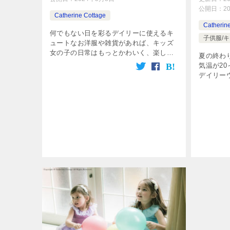
公開日：
2
Catherine Cottage
Catherin
何でもない日を彩るデイリーに使えるキ
子供服/キ
ュートなお洋服や雑貨があれば、キッズ
女の子の日常はもっとかわいく、楽しく
夏の終わ
なります。
気温が2
デイリー
ます。