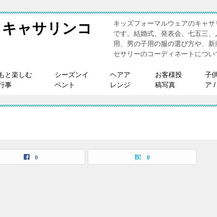
キッズフォーマルウェアのキャサ
 キャサリンコ
です。結婚式、発表会、七五三、
用、男の子用の服の選び方や、新
セサリーのコーディネートについ
もと楽しむ
シーズンイ
ヘアア
お客様投
子
行事
ベント
レンジ
稿写真
ア 
0
0