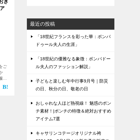
おき
ュア
最近の投稿
「18世紀フランスを彩った華：ポンパ
ドゥール夫人の生涯」
「18世紀の優雅なる象徴：ポンパドー
ル夫人のファッション解説」
をご
か
服は
子どもと楽しむ年中行事9月号｜防災
ドセ
の日、秋分の日、敬老の日
ング
で
おしゃれな人ほど熱視線！ 魅惑のポン
チ素材！|ポンチの特徴＆絶対おすすめ
アイテム7選
キャサリンコテージオリジナル袴