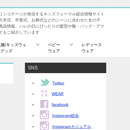
リンコテージが発信するキッズフォーマル総合情報サイト
入学式、卒業式、お葬式などのシーンに合わせた女の子
商品情報、ハレの日にぴったりの髪型や靴・バッグ・アク
てもご紹介しています
供服/キッズウェ
ベビー
レディース
/ グッズ
ウェア
ウェア
SNS
Twitter
WEAR
facebook
Instagram総合
Instagramカジュアル