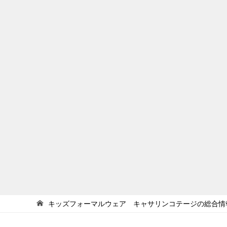
度抜群ワンピースまで、ベビー・キッ
ズ・ジュニア、姉妹おそろが叶うアイテ
ムをご紹介します。
キッズフォーマルウェア キャサリンコテージの総合情