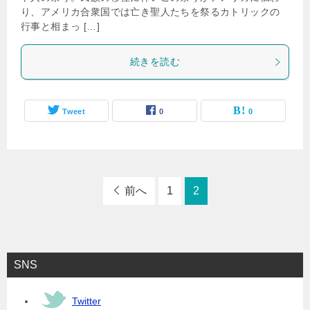
り、アメリカ合衆国では亡き聖人たちを祭るカトリックの
行事と相まっ […]
続きを読む
Tweet
0
0
前へ
1
2
SNS
Twitter