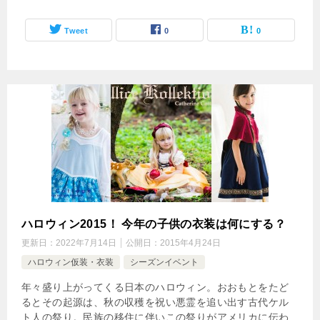
Tweet
0
0
ハロウィン2015！ 今年の子供の衣装は何にする？
更新日：
2022年7月14日
公開日：
2015年4月24日
ハロウィン仮装・衣装
シーズンイベント
年々盛り上がってくる日本のハロウィン。おおもとをたど
るとその起源は、秋の収穫を祝い悪霊を追い出す古代ケル
ト人の祭り。民族の移住に伴いこの祭りがアメリカに伝わ