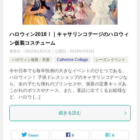
ハロウィン2018！｜キャサリンコテージのハロウィ
ン仮装コスチューム
更新日：
2022年1月21日
公開日：
2018年9月3日
ハロウィン仮装・衣装
Catherine Cottage
シーズンイベント
今や日本でも毎年恒例の大きなイベントのひとつである、
ハロウィン！ 子供ドレスショップのキャサリンコテージな
ら、女の子たち憧れのプリンセスや、仮装の定番キッズあ
こがれのポリスやナース、また、童話に出てくるお姫様な
ど、ハロウ […]
続きを読む
Tweet
0
0