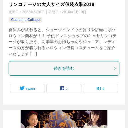
リンコテージの大人サイズ仮装衣装2018
更新日：
2022年6月6日
公開日：
2018年9月10日
Catherine Cottage
夏休みが終わると、ショーウインドウの飾りや店頭にはハ
ロウィン商材が！！ 子供ドレスショップのキャサリンコテ
ージが取り扱う、高学年のお姉ちゃんやジュニア、レディ
ースの方が着られるハロウィン仮装コスチュームをご紹介
いたします […]
続きを読む
Tweet
0
0