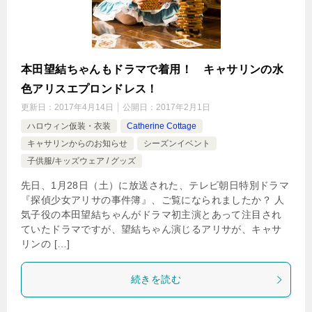
本田望結ちゃんもドラマで着用！ キャサリンの水
色アリスエプロンドレス！
更新日：
2017年4月14日
公開日：
2017年2月1日
ハロウィン仮装・衣装
Catherine Cottage
キャサリンからのお知らせ
シーズンイベント
子供服/キッズウェア / グッズ
先日、1月28日（土）に放送された、テレビ朝日特別ドラマ
『探偵少女アリサの事件簿』、ご覧になられましたか？ 人
気子役の本田望結ちゃんがドラマ初主演とあって注目され
ていたドラマですが、望結ちゃん演じるアリサが、キャサ
リンの […]
続きを読む