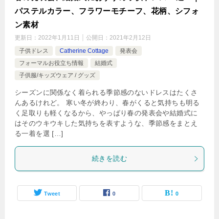
パステルカラー、フラワーモチーフ、花柄、シフォ
ン素材
更新日：
2022年1月11日
公開日：
2021年2月12日
子供ドレス
Catherine Cottage
発表会
フォーマルお役立ち情報
結婚式
子供服/キッズウェア / グッズ
シーズンに関係なく着られる季節感のないドレスはたくさ
んあるけれど。 寒い冬が終わり、春がくると気持ちも明る
く足取りも軽くなるから、やっぱり春の発表会や結婚式に
はそのウキウキした気持ちを表すような、季節感をまとえ
る一着を選 […]
続きを読む
Tweet
0
0