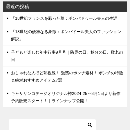
最近の投稿
「18世紀フランスを彩った華：ポンパドゥール夫人の生涯」
「18世紀の優雅なる象徴：ポンパドール夫人のファッション
解説」
子どもと楽しむ年中行事9月号｜防災の日、秋分の日、敬老の
日
おしゃれな人ほど熱視線！ 魅惑のポンチ素材！|ポンチの特徴
＆絶対おすすめアイテム7選
キャサリンコテージオリジナル袴2024-25～8月1日より新作
予約販売スタート！｜ラインナップ公開！