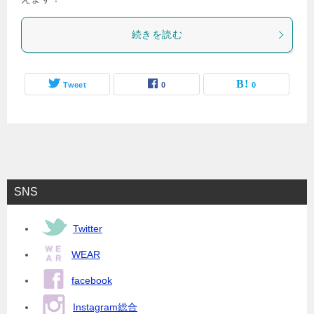
続きを読む
Tweet
0
0
SNS
Twitter
WEAR
facebook
Instagram総合