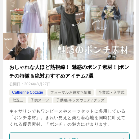
おしゃれな人ほど熱視線！ 魅惑のポンチ素材！|ポン
チの特徴＆絶対おすすめアイテム7選
公開日：
2024年8月27日
Catherine Cottage
フォーマルお役立ち情報
卒業式・入学式
七五三
子供スーツ
子供服/キッズウェア / グッズ
キャサリンでもワンピースやスーツセットに多用している
「ポンチ素材」。きれい見えと楽な着心地を同時に叶えて
くれる優秀素材、「ポンチ」の魅力にせまります。