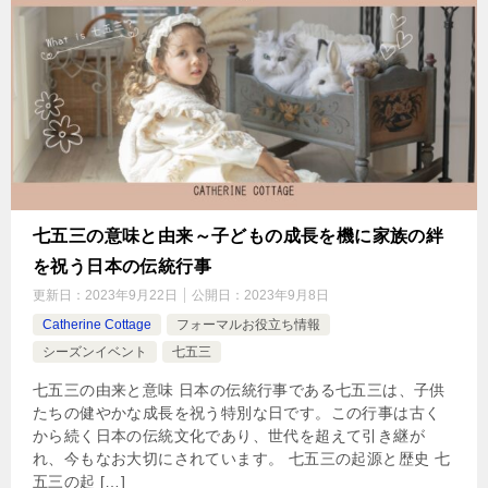
七五三の意味と由来～子どもの成長を機に家族の絆
を祝う日本の伝統行事
更新日：
2023年9月22日
公開日：
2023年9月8日
Catherine Cottage
フォーマルお役立ち情報
シーズンイベント
七五三
七五三の由来と意味 日本の伝統行事である七五三は、子供
たちの健やかな成長を祝う特別な日です。この行事は古く
から続く日本の伝統文化であり、世代を超えて引き継が
れ、今もなお大切にされています。 七五三の起源と歴史 七
五三の起 […]