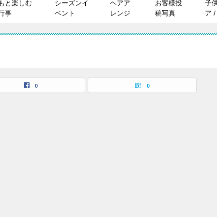
もと楽しむ
シーズンイ
ヘアア
お客様投
子
行事
ベント
レンジ
稿写真
ア 
覧
0
0