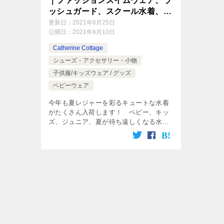
｜ファッションスイムウェア、ラ
ッシュガード、スクール水着、プ
ールバッグ
更新日：
2021年6月25日
公開日：
2021年6月10日
Catherine Cottage
シューズ・アクセサリー・小物
子供服/キッズウェア / グッズ
ベビーウェア
今年も夏レジャーを彩るキュートな水着
がたくさん入荷します！ ベビー、キッ
ズ、ジュニア、夏が待ち遠しくなる水着
は、早めの準備が吉！