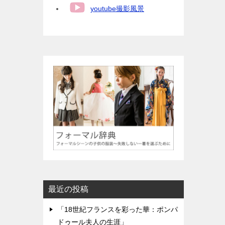
youtube撮影風景
最近の投稿
「18世紀フランスを彩った華：ポンパ
ドゥール夫人の生涯」