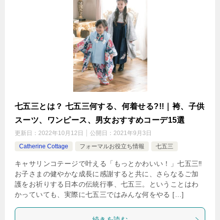
七五三とは？ 七五三何する、何着せる?!!｜袴、子供
スーツ、ワンピース、男女おすすめコーデ15選
更新日：
2022年10月12日
公開日：
2021年9月3日
Catherine Cottage
フォーマルお役立ち情報
七五三
キャサリンコテージで叶える「もっとかわいい！」七五三‼︎
お子さまの健やかな成長に感謝すると共に、さらなるご加
護をお祈りする日本の伝統行事、七五三。ということはわ
かっていても、実際に七五三ではみんな何をやる […]
続きを読む