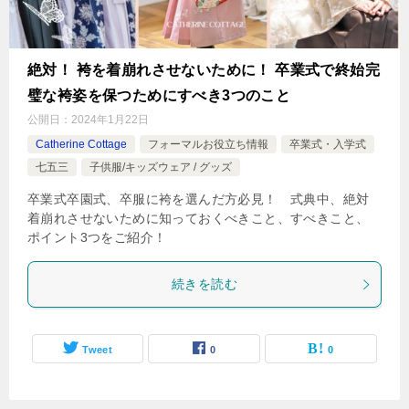
絶対！ 袴を着崩れさせないために！ 卒業式で終始完
璧な袴姿を保つためにすべき3つのこと
公開日：
2024年1月22日
Catherine Cottage
フォーマルお役立ち情報
卒業式・入学式
七五三
子供服/キッズウェア / グッズ
卒業式卒園式、卒服に袴を選んだ方必見！ 式典中、絶対
着崩れさせないために知っておくべきこと、すべきこと、
ポイント3つをご紹介！
続きを読む
Tweet
0
0