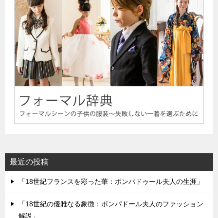
最近の投稿
「18世紀フランスを彩った華：ポンパドゥール夫人の生涯」
「18世紀の優雅なる象徴：ポンパドール夫人のファッション
解説」