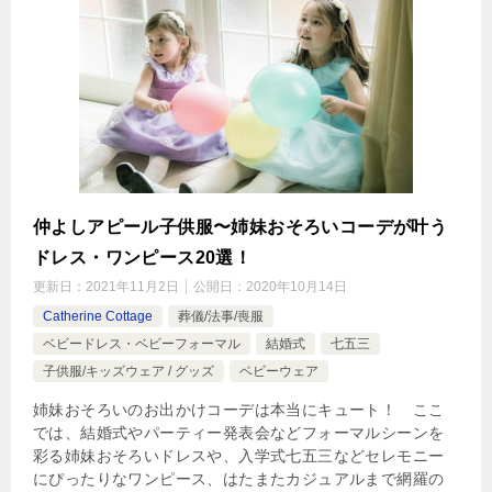
仲よしアピール子供服〜姉妹おそろいコーデが叶う
ドレス・ワンピース20選！
更新日：
2021年11月2日
公開日：
2020年10月14日
Catherine Cottage
葬儀/法事/喪服
ベビードレス・ベビーフォーマル
結婚式
七五三
子供服/キッズウェア / グッズ
ベビーウェア
姉妹おそろいのお出かけコーデは本当にキュート！ ここ
では、結婚式やパーティー発表会などフォーマルシーンを
彩る姉妹おそろいドレスや、入学式七五三などセレモニー
にぴったりなワンピース、はたまたカジュアルまで網羅の