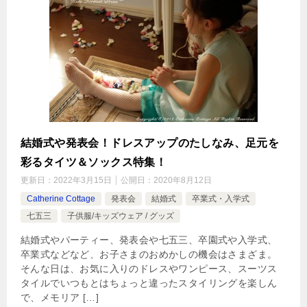
結婚式や発表会！ドレスアップのたしなみ、足元を
彩るタイツ＆ソックス特集！
更新日：
2022年3月15日
公開日：
2020年8月12日
Catherine Cottage
発表会
結婚式
卒業式・入学式
七五三
子供服/キッズウェア / グッズ
結婚式やパーティー、発表会や七五三、卒園式や入学式、
卒業式などなど、お子さまのおめかしの機会はさまざま。
そんな日は、お気に入りのドレスやワンピース、スーツス
タイルでいつもとはちょっと違ったスタイリングを楽しん
で、メモリア […]