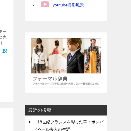
youtube撮影風景
テー
に先
好み
実に
最近の投稿
「18世紀フランスを彩った華：ポンパ
ドゥール夫人の生涯」