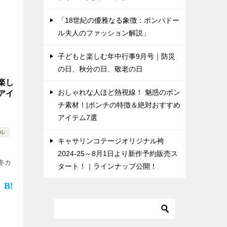
「18世紀の優雅なる象徴：ポンパドー
ル夫人のファッション解説」
子どもと楽しむ年中行事9月号｜防災
の日、秋分の日、敬老の日
楽し
おしゃれな人ほど熱視線！ 魅惑のポン
アイ
チ素材！|ポンチの特徴＆絶対おすすめ
アイテム7選
ル
キャサリンコテージオリジナル袴
2024-25～8月1日より新作予約販売ス
冬カ
タート！｜ラインナップ公開！