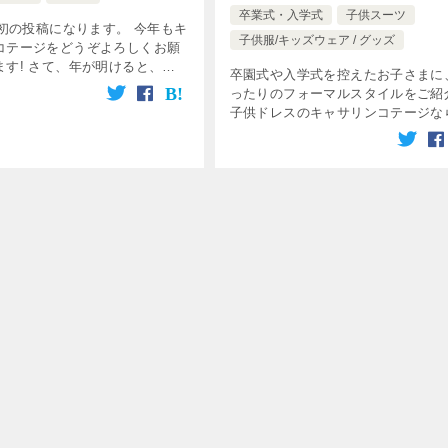
卒業式・入学式
子供スーツ
最初の投稿になります。 今年もキ
子供服/キッズウェア / グッズ
コテージをどうぞよろしくお願
ます! さて、年が明けると、子
卒園式や入学式を控えたお子さまに
今の学年でいるのもあと50日ほ
ったりのフォーマルスタイルをご紹
この春、新たな門出を迎えるお
子供ドレスのキャサリンコテージな
るご家庭では、いよい […]
お子さまのハレの日を彩るフォーマ
ーツもバラエティー豊かに取り揃え
ります。あまり着ないからなるべく
ト […]