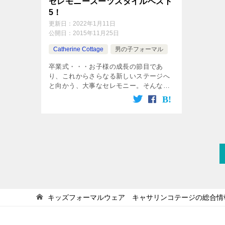
セレモニースーツスタイルベスト
5！
更新日：
2022年1月11日
公開日：
2015年11月25日
Catherine Cottage
男の子フォーマル
卒業式・・・お子様の成長の節目であ
り、これからさらなる新しいステージへ
と向かう、大事なセレモニー。そんな日
は、やっぱり特別なスーツを着せてあげ
たいですよね。子供ドレスのキャサリン
コテージでも、大切な日にこそ着てもら
いたい […]
キッズフォーマルウェア キャサリンコテージの総合情