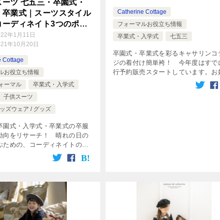
スーツ 七五三・卒園式・
Catherine Cottage
・卒業式｜スーツスタイル
コーディネイト3つのポイ
フォーマルお役立ち情報
022年1月11日
卒業式・入学式
七五三
021年10月20日
卒園式・卒業式を彩るキャサリンコ
e Cottage
ジの着付け簡単袴！ 今年度はすで
行予約販売スタートしています。お
ルお役立ち情報
の色柄を、先行販売割引でお得に確
ォーマル
卒業式・入学式
手に入れて！
子供スーツ
ッズウェア / グッズ
卒園式・入学式・卒業式の卒服
動向をリサーチ！ 晴れの日の
ぶための、コーディネイトのポ
お教えいたします。大切な一日
想を叶える完璧なコーディネイ
に残して！