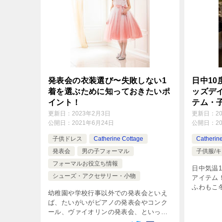
発表会の衣装選び〜失敗しない1
日中1
着を選ぶために知っておきたいポ
ッズデ
イント！
テム・
更新日：
2023年2月3日
更新日：
2
公開日：
2021年6月24日
公開日：
2
子供ドレス
Catherine Cottage
Catherin
発表会
男の子フォーマル
子供服/キ
フォーマルお役立ち情報
日中気温
シューズ・アクセサリー・小物
アイテム
ふわもこ
幼稚園や学校行事以外での発表会といえ
たかさも
ば、たいがいがピアノの発表会やコンク
ール、ヴァイオリンの発表会、といった
ところでしょう。ここでは、演奏の発表