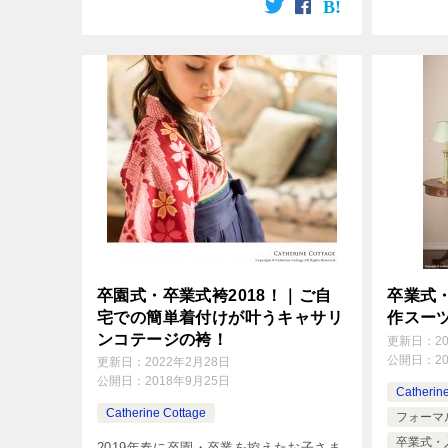
会においてステージ映えする、失敗しな
い衣装選びのポイントをご紹介いたしま
す。 […]
卒園式・卒業式袴2018！｜ご自
卒業式
宅での簡単着付けが叶うキャサリ
作スー
ンコテージの袴！
更新日：
2
公開日：
2
更新日：
2022年2月28日
公開日：
2018年9月25日
Catherin
Catherine Cottage
フォーマ
卒業式・
2019年春に卒園・卒業を控えたお子さま