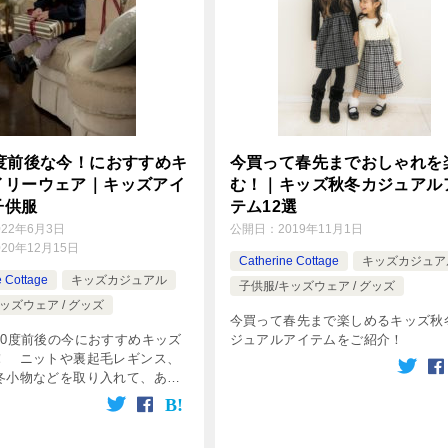
0度前後な今！におすすめキ
今買って春先までおしゃれを
イリーウェア｜キッズアイ
む！｜キッズ秋冬カジュアル
子供服
テム12選
022年6月3日
公開日：
2019年11月1日
020年12月15日
Catherine Cottage
キッズカジュア
e Cottage
キッズカジュアル
子供服/キッズウェア / グッズ
ッズウェア / グッズ
今買って春先まで楽しめるキッズ秋
10度前後の今におすすめキッズ
ジュアルアイテムをご紹介！
！ ニットや裏起毛レギンス、
冬小物などを取り入れて、あた
かわいらしさも欲張って。