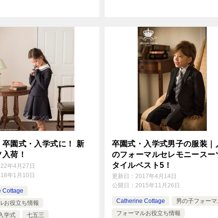
・卒園式・入学式に！ 新
卒園式・入学式男子の服装｜
ツ入荷！
のフォーマルセレモニースー
タイルベスト5！
022年4月27日
018年1月10日
更新日：
2017年4月14日
公開日：
2015年11月26日
e Cottage
Catherine Cottage
男の子フォーマ
ルお役立ち情報
フォーマルお役立ち情報
入学式
七五三