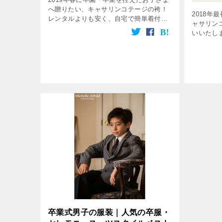
へ贈りたい、キャサリンコテージの袴！
2018年
レンタルよりも安く、自宅で簡単着付け
ャサリン
が叶う毎年大人気のキャサリンコテージ
いいたし
の袴ですが、今年はさらなる改良を加え
供たちが
た新作袴が登場！ また、男の子の袴
どです。
[…]
子さまがい
卒業式男子の服装｜人気の卒服・