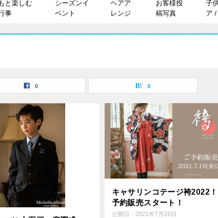
もと楽しむ
シーズンイ
ヘアア
お客様投
子
行事
ベント
レンジ
稿写真
ア 
0
0
キャサリンコテージ袴2022
予約販売スタート！
公開日：
2021年7月26日