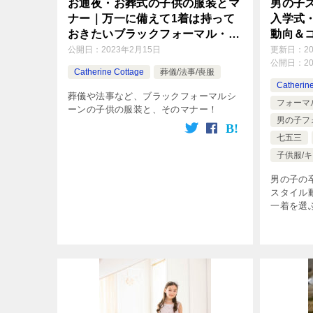
お通夜・お葬式の子供の服装とマ
男の子
ナー｜万一に備えて1着は持って
入学式
おきたいブラックフォーマル・喪
動向＆
服！
ント
公開日：
2023年2月15日
更新日：
2
公開日：
2
Catherine Cottage
葬儀/法事/喪服
Catherin
葬儀や法事など、ブラックフォーマルシ
フォーマ
ーンの子供の服装と、そのマナー！
男の子フ
七五三
子供服/キ
男の子の
スタイル
一着を選
イントも
はぜひ理
トで記憶