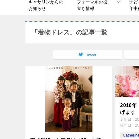
キャサリンからの
フォーマルお役
子ど
お知らせ
立ち情報
年中
「着物ドレス」の記事一覧
Tweet
2016
げます
更新日：
2
公開日：
2
Catherin