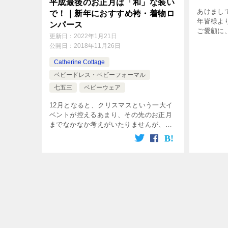
平成最後のお正月は「和」な装い
あけまし
で！｜新年におすすめ袴・着物ロ
年皆様よ
ンパース
ご愛顧に
更新日：
2022年1月21日
も、皆様
公開日：
2018年11月26日
れるよう
プづくり
Catherine Cottage
[…]
ベビードレス・ベビーフォーマル
七五三
ベビーウェア
12月となると、クリスマスという一大イ
ベントが控えるあまり、その先のお正月
までなかなか考えがいたりませんが、そ
れでもやっぱりお正月も用意周到、備え
たい！ 来年はとくに、「平成最後」の
お正月！ そこで、キャサリンコテージか
[…]