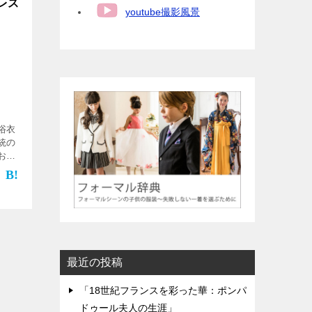
レス
youtube撮影風景
浴衣
統の
お手
てし
不要
のが
最近の投稿
「18世紀フランスを彩った華：ポンパ
ドゥール夫人の生涯」