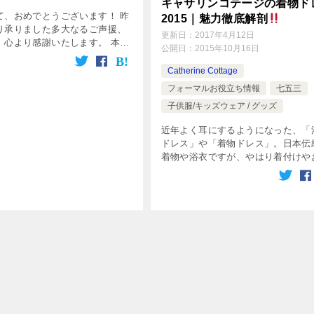
キャサリンコテージの着物ド
て、おめでとうございます！ 昨
2015｜魅力徹底解剖
り承りました多大なるご声援、
更新日：
2017年4月12日
、心より感謝いたします。 本年
公開日：
2015年10月16日
ご家族の笑顔のすぐそばにいら
、よりよいモノづくり、ショッ
Catherine Cottage
をめざし、スタッフ一同邁進し
フォーマルお役立ち情報
七五三
子供服/キッズウェア / グッズ
近年よく耳にするようになった、「
ドレス」や「着物ドレス」。日本伝
着物や浴衣ですが、やはり着付けや
入れなどを考えると少し億劫になっ
まいがち。そこで、面倒な着付けが
なタイプとして、ドレスタイプのも
台頭 […]