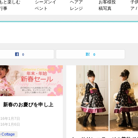
もと楽しむ
シーズンイ
ヘアア
お客様投
子
行事
ベント
レンジ
稿写真
ア 
0
0
年 新春のお慶びを申し上
016年1月7日
016年1月6日
e Cottage