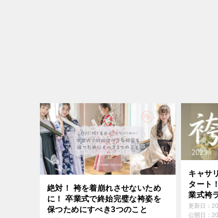
キャサ
タート！
絶対！ 袴を着崩れさせないため
業式袴
に！ 卒業式で終始完璧な袴姿を
更新日：
2
保つためにすべき3つのこと
公開日：
2