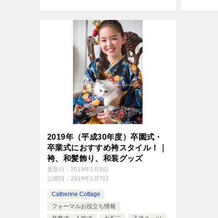
たりなダ
レンジで
合わせて
セサリー
2019年（平成30年度）卒園式・
卒業式におすすめ袴スタイル！｜
袴、和髪飾り、和装グッズ
更新日：
2019年1月9日
公開日：
2019年1月7日
Catherine Cottage
フォーマルお役立ち情報