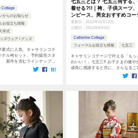
七五三とは？ 七五三何する、
着せる?!!｜袴、子供スーツ
e Cottage
ンピース、男女おすすめコーデ
ンからのお知らせ
選
更新日：
2022年10月12日
ルお役立ち情報
公開日：
2021年9月3日
入学式
Catherine Cottage
ッズウェア / グッズ
フォーマルお役立ち情報
七五三
卒業式に人気、キャサリンコテ
ジナル袴セット、予約販売スタ
キャサリンコテージで叶える「もっ
！ 新作を含むラインナップを
わいい！」七五三‼︎ お子さまの健や
たします。
成長に感謝すると共に、さらなるご
をお祈りする日本の伝統行事、七五
ということはわかっていても、実際
五三ではみんな何をやる […]