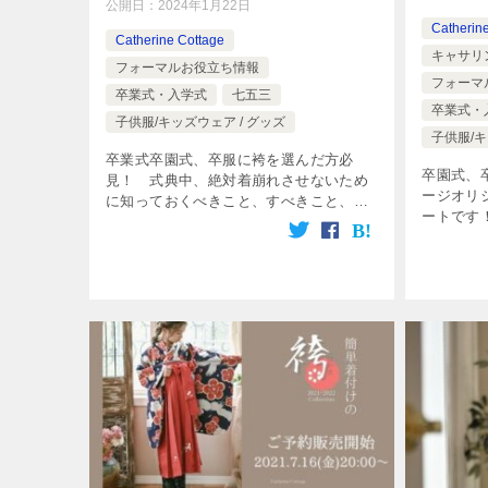
公開日：
2024年1月22日
Catherin
Catherine Cottage
キャサリ
フォーマルお役立ち情報
フォーマ
卒業式・入学式
七五三
卒業式・
子供服/キッズウェア / グッズ
子供服/キ
卒業式卒園式、卒服に袴を選んだ方必
卒園式、
見！ 式典中、絶対着崩れさせないため
ージオリ
に知っておくべきこと、すべきこと、ポ
ートです
イント3つをご紹介！
ご紹介い