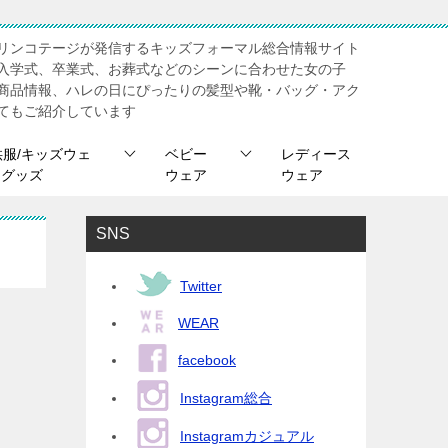
リンコテージが発信するキッズフォーマル総合情報サイト
入学式、卒業式、お葬式などのシーンに合わせた女の子
商品情報、ハレの日にぴったりの髪型や靴・バッグ・アク
てもご紹介しています
供服/キッズウェ
ベビー
レディース
/ グッズ
ウェア
ウェア
SNS
Twitter
WEAR
facebook
Instagram総合
Instagramカジュアル