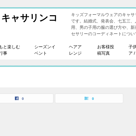
キッズフォーマルウェアのキャサ
 キャサリンコ
です。結婚式、発表会、七五三、
用、男の子用の服の選び方や、新
セサリーのコーディネートについ
もと楽しむ
シーズンイ
ヘアア
お客様投
子
行事
ベント
レンジ
稿写真
ア 
0
0