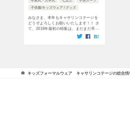
卒業式・入学式
七五三
子供スーツ
子供服/キッズウェア / グッズ
みなさま、本年もキャサリンコテージを
どうぞよろしくお願いいたします！！ さ
て、2019年最初の特集は、まだまだ卒園
式や卒業式で人気を集め続けている袴！
キャサリンコテージの袴は、工夫いっぱ
い、簡単着付けで見映えも抜群、レ […]
キッズフォーマルウェア キャサリンコテージの総合情