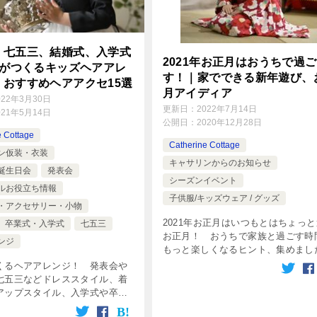
、七五三、結婚式、入学式
2021年お正月はおうちで過ご
す！｜家でできる新年遊び、
｜おすすめヘアアクセ15選
月アイディア
022年3月30日
更新日：
2022年7月14日
021年5月14日
公開日：
2020年12月28日
e Cottage
Catherine Cottage
ン仮装・衣装
キャサリンからのお知らせ
誕生日会
発表会
シーズンイベント
ルお役立ち情報
子供服/キッズウェア / グッズ
・アクセサリー・小物
2021年お正月はいつもとはちょっ
卒業式・入学式
七五三
お正月！ おうちで家族と過ごす時
ンジ
もっと楽しくなるヒント、集めまし
くるヘアアレンジ！ 発表会や
七五三などドレススタイル、着
アップスタイル、入学式や卒業
ツスタイルや袴スタイルにぴっ