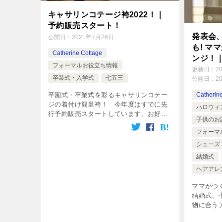
キャサリンコテージ袴2022！｜
予約販売スタート！
発表会
公開日：
2021年7月26日
も! ママがつくるキッズヘアアレ
Catherine Cottage
ンジ！
フォーマルお役立ち情報
更新日：
2
卒業式・入学式
七五三
公開日：
2
卒園式・卒業式を彩るキャサリンコテー
Catherin
ジの着付け簡単袴！ 今年度はすでに先
ハロウィ
行予約販売スタートしています。お好み
子供のお
の色柄を、先行販売割引でお得に確実に
フォーマ
手に入れて！
シューズ
結婚式
ヘアアレ
ママがつ
結婚式、
物に合う
式のスー