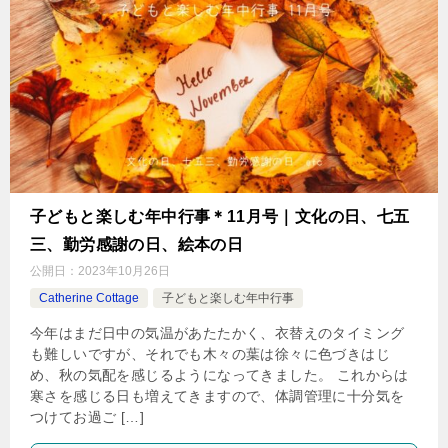
子どもと楽しむ年中行事＊11月号｜文化の日、七五
三、勤労感謝の日、絵本の日
公開日：
2023年10月26日
Catherine Cottage
子どもと楽しむ年中行事
今年はまだ日中の気温があたたかく、衣替えのタイミング
も難しいですが、それでも木々の葉は徐々に色づきはじ
め、秋の気配を感じるようになってきました。 これからは
寒さを感じる日も増えてきますので、体調管理に十分気を
つけてお過ご […]