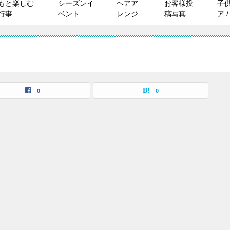
もと楽しむ
シーズンイ
ヘアア
お客様投
子
行事
ベント
レンジ
稿写真
ア 
0
0