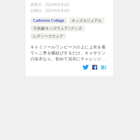
る2way浴衣」！
更新日：
2024年6月5日
公開日：
2024年6月4日
Catherine Cottage
キッズカジュアル
子供服/キッズウェア / グッズ
レディースウェア
キャミソールワンピースの上に上衣を着
てへこ帯を蝶結びするだけ。キャサリン
の浴衣なら、初めて浴衣にチャレンジす
る中高生や大人の女性でも簡単にかわい
く着られます。 花火大会にお祭り。ニッ
ポンの夏イベントはやっぱり、浴衣スタ
イ […]