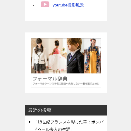
youtube撮影風景
最近の投稿
「18世紀フランスを彩った華：ポンパ
ドゥール夫人の生涯」