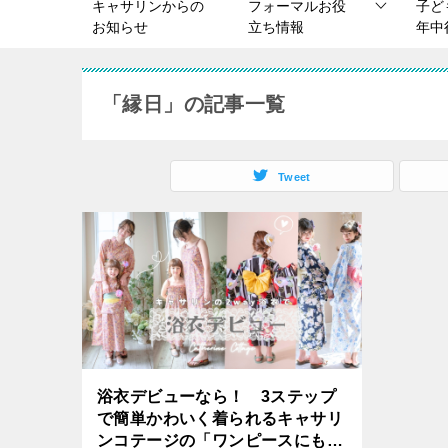
キャサリンからの
フォーマルお役
子ど
お知らせ
立ち情報
年中
「縁日」の記事一覧
Tweet
浴衣デビューなら！ 3ステップ
で簡単かわいく着られるキャサリ
ンコテージの「ワンピースにもな