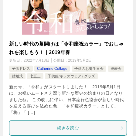
新しい時代の幕開けは「令和慶祝カラー」でおしゃ
れを楽しもう！｜2019年春
更新日：
2022年7月13日
公開日：
2019年5月2日
子供ドレス
Catherine Cottage
子供のお誕生日会
発表会
結婚式
七五三
子供服/キッズウェア / グッズ
新元号、「令和」がスタートしました！ 2019年5月1日
は、お祝いムードさえ漂う新たな歴史の始まりの日となり
ましたね。 この改元に伴い、日本流行色協会が新しい時代
を迎える喜びを込めた色、「令和慶祝カラー」として、
「梅」「 […]
続きを読む