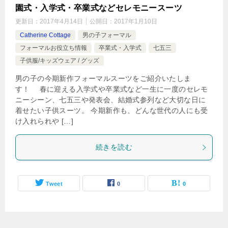
園式・入学式・卒業式などセレモニースーツ
更新日：
2017年4月14日
公開日：
2017年1月10日
Catherine Cottage
男の子フォーマル
フォーマルお役立ち情報
卒業式・入学式
七五三
子供服/キッズウェア / グッズ
男の子の今期新作フォーマルスーツをご紹介いたしま
す！ 春に迎える入学式や卒業式など一生に一度のセレモ
ニーシーン、七五三や発表会、結婚式参列など大切な日に
着せたい子供スーツ。 今期新作も、どんな世代の人にも受
け入れられや […]
続きを読む
Tweet
0
0