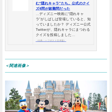
む“隠れキャラ”たち。公式のクイ
ズ4問が超難問だった
…ディズニー映画に“隠れキャ
ラ”がしばしば登場していると、知
っていましたか？ ディズニー公式
Twitterが、隠れキャラにまつわる
クイズを投稿しました…
（出典：ハフポスト日本版）
＜関連画像＞