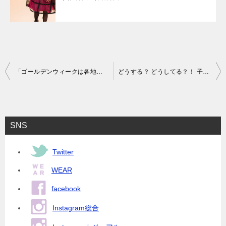
投
「ゴールデンウィークは各地デパートで“ラン活”！ランドセル特別受注が始まります！」
どうする？ どうしてる？！ 子供服リサイクル
稿
ナ
ビ
SNS
ゲ
ー
Twitter
シ
WEAR
ョ
facebook
ン
Instagram総合