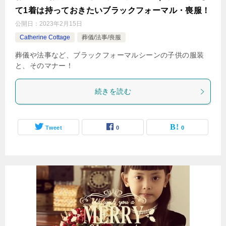
て1着は持っておきたいブラックフォーマル・喪服！
公開日：
2023年2月15日
Catherine Cottage
葬儀/法事/喪服
葬儀や法事など、ブラックフォーマルシーンの子供の服装
と、そのマナー！
続きを読む
Tweet
0
0