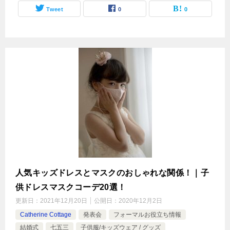
Tweet
0
0
人気キッズドレスとマスクのおしゃれな関係！｜子
供ドレスマスクコーデ20選！
更新日：
2021年12月20日
公開日：
2020年12月2日
Catherine Cottage
発表会
フォーマルお役立ち情報
結婚式
七五三
子供服/キッズウェア / グッズ