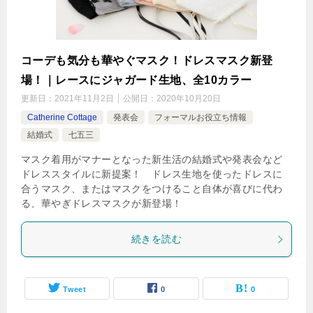
コーデも気分も華やぐマスク！ドレスマスク新登
場！｜レースにジャガード生地、全10カラー
更新日：
2021年11月2日
公開日：
2020年10月20日
Catherine Cottage
発表会
フォーマルお役立ち情報
結婚式
七五三
マスク着用がマナーとなった新生活の結婚式や発表会など
ドレススタイルに新提案！ ドレス生地を使ったドレスに
合うマスク、またはマスクをつけること自体が喜びに代わ
る、華やぎドレスマスクが新登場！
続きを読む
Tweet
0
0