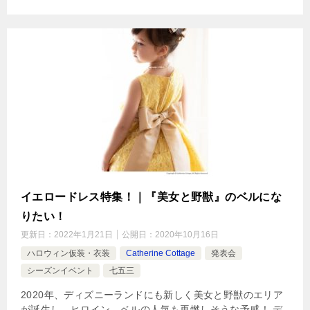
イエロードレス特集！｜『美女と野獣』のベルにな
りたい！
更新日：
2022年1月21日
公開日：
2020年10月16日
ハロウィン仮装・衣装
Catherine Cottage
発表会
シーズンイベント
七五三
2020年、ディズニーランドにも新しく美女と野獣のエリア
が誕生し、ヒロイン、ベルの人気も再燃しそうな予感！ デ