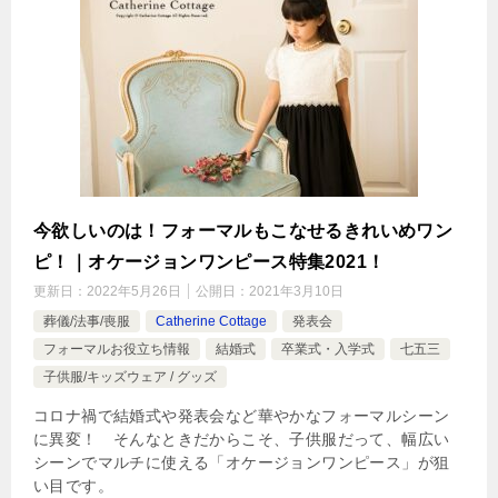
今欲しいのは！フォーマルもこなせるきれいめワン
ピ！｜オケージョンワンピース特集2021！
更新日：
2022年5月26日
公開日：
2021年3月10日
葬儀/法事/喪服
Catherine Cottage
発表会
フォーマルお役立ち情報
結婚式
卒業式・入学式
七五三
子供服/キッズウェア / グッズ
コロナ禍で結婚式や発表会など華やかなフォーマルシーン
に異変！ そんなときだからこそ、子供服だって、幅広い
シーンでマルチに使える「オケージョンワンピース」が狙
い目です。