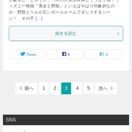
ィズニー映画『美女と野獣』といえばやはり印象的なの
が、野獣とベルが広いボールルームでダンスするシー
ン！ その不 […]
続きを読む
Tweet
0
0
前へ
1
2
3
4
5
次へ
SNS